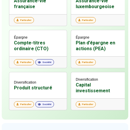
Assurance-vie
Assurance-vie
française
luxembourgeoise
Particulier
Particulier
Épargne
Épargne
Compte-titres
Plan d’épargne en
ordinaire (CTO)
actions (PEA)
Particulier
Société
Particulier
Diversification
Diversification
Capital
Produit structuré
investissement
Particulier
Société
Particulier