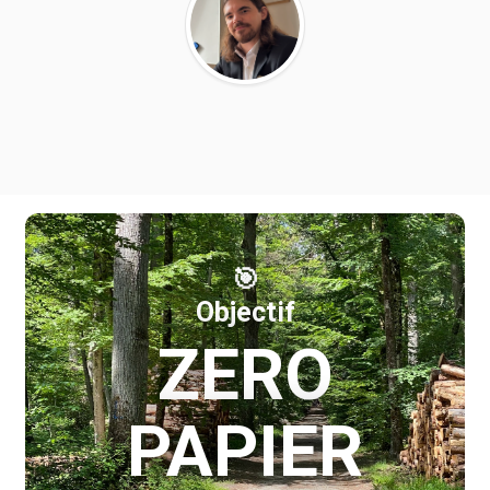
🎯
Objectif
ZERO
PAPIER